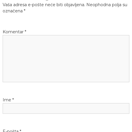
Vaša adresa e-pošte neće biti objavljena.
Neophodna polja su
e
,
označena
*
t
r
a
k
Komentar
*
e
Ime
*
E-pošta
*