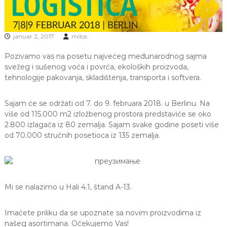
m
o
f
o
januar 2, 2017
milos
l
i
Pozivamo vas na posetu najvećeg međunarodnog sajma
j
svežeg i sušenog voća i povrća, ekoloških proizvoda,
e
tehnologije pakovanja, skladištenja, transporta i softvera.
,
g
r
Sajam će se održati od 7. do 9. februara 2018. u Berlinu. Na
a
više od 115.000 m2 izložbenog prostora predstaviće se oko
đ
2.800 izlagača iz 80 zemalja. Sajam svake godine poseti više
e
v
od 70.000 stručnih posetioca iz 135 zemalja.
i
n
s
k
e
Mi se nalazimo u Hali 4.1, štand A-13.
f
o
l
Imaćete priliku da se upoznate sa novim proizvodima iz
i
našeg asortimana. Očekujemo Vas!
j